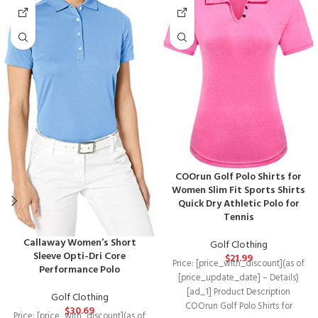
COOrun Golf Polo Shirts for
Women Slim Fit Sports Shirts
Quick Dry Athletic Polo for
Tennis
Callaway Women’s Short
Golf Clothing
Sleeve Opti-Dri Core
$
21.99
Price: [price_with_discount](as of
Performance Polo
[price_update_date] – Details)
[ad_1] Product Description
Golf Clothing
COOrun Golf Polo Shirts for
$
30.69
Price: [price_with_discount](as of