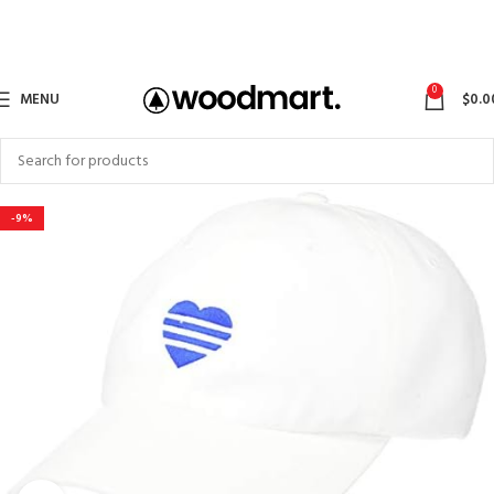
0
MENU
$
0.0
-9%