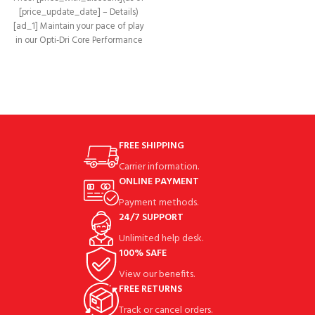
Women Slim Fit Sports Shirts Quick
[price_update_date] – Details)
[ad_1] Maintain your pace of play
in our Opti-Dri Core Performance
Polo from the
FREE SHIPPING
Carrier information.
ONLINE PAYMENT
Payment methods.
24/7 SUPPORT
Unlimited help desk.
100% SAFE
View our benefits.
FREE RETURNS
Track or cancel orders.