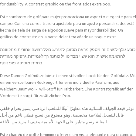
for durability. A contrast graphic on the front adds extra pop.
Este sombrero de golf para mujer proporciona un aspecto elegante para el
campo. Con una correa trasera ajustable para un ajuste personalizado, está
hecha de tela de sarga de algodón suave para mayor durabilidad. Un
gráfico de contraste en la parte delantera añade un toque extra.
כובע גולף לנשים זה מספק מראה מסוגנן למגרש. כולל רצועה אחורית מתכווננת
להתאמה אישית, הוא עשוי מבד טוויל כותנה רך לעמידות. גרפיקה ניגודית
בחזית מוסיפה פופ נוסף.
Diese Damen Golfmütze bietet einen stilvollen Look für den Golfplatz. Mit
einem verstellbaren Rückengurt für eine individuelle Passform, aus
weichem Baumwoll-Twill-Stoff für Haltbarkeit. Eine Kontrastgrafik auf der
Vorderseite sorgt für zusätzlichen Pop.
توفر قبعة الجولف النسائية هذه مظهرًا أنيقًا للملعب الرياضي. يتميز بحزام خلفي
قابل للتعديل لملاءمة مخصصة، وهو مصنوع من نسيج قطني ناعم من أجل
المتانة. رسم متباين على الجهة الأمامية يضيف المزيد من الأناقة.
Este chapéu de golfe feminino oferece um visual elegante para o campo.