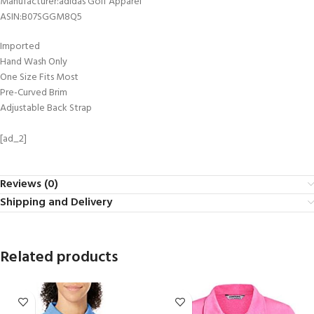
Manufacturer‏:‎adidas Golf Apparel
ASIN‏:‎B07SGGM8Q5
Imported
Hand Wash Only
One Size Fits Most
Pre-Curved Brim
Adjustable Back Strap
[ad_2]
Reviews (0)
Shipping and Delivery
Related products