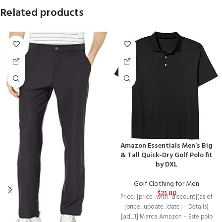
Related products
Amazon Essentials Men’s Big
& Tall Quick-Dry Golf Polo fit
by DXL
Golf Clothing for Men
$
21.80
Price: [price_with_discount](as of
[price_update_date] – Details)
[ad_1] Marca Amazon – Este polo