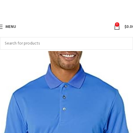
0
MENU
$
0.0