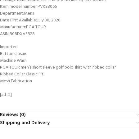
Item model number‏:‎PVKSB066
Department‏:‎Mens
Date First Available‏:‎July 30, 2020
Manufacturer‏:‎PGA TOUR
ASIN‏:‎B08DXVSR28
Imported
Button closure
Machine Wash
PGA TOUR men’s short sleeve golf polo shirt with ribbed collar
Ribbed Collar Classic Fit
Mesh Fabrication
[ad_2]
Reviews (0)
Shipping and Delivery