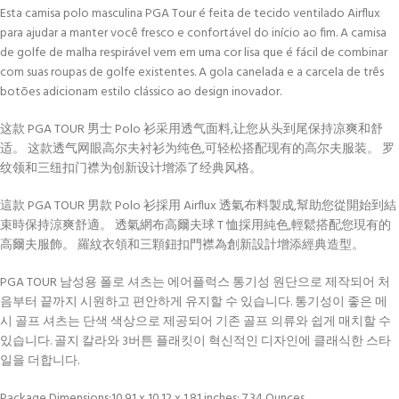
Esta camisa polo masculina PGA Tour é feita de tecido ventilado Airflux
para ajudar a manter você fresco e confortável do início ao fim. A camisa
de golfe de malha respirável vem em uma cor lisa que é fácil de combinar
com suas roupas de golfe existentes. A gola canelada e a carcela de três
botões adicionam estilo clássico ao design inovador.
这款 PGA TOUR 男士 Polo 衫采用透气面料,让您从头到尾保持凉爽和舒
适。 这款透气网眼高尔夫衬衫为纯色,可轻松搭配现有的高尔夫服装。 罗
纹领和三纽扣门襟为创新设计增添了经典风格。
這款 PGA TOUR 男款 Polo 衫採用 Airflux 透氣布料製成,幫助您從開始到結
束時保持涼爽舒適。 透氣網布高爾夫球 T 恤採用純色,輕鬆搭配您現有的
高爾夫服飾。 羅紋衣領和三顆鈕扣門襟為創新設計增添經典造型。
PGA TOUR 남성용 폴로 셔츠는 에어플럭스 통기성 원단으로 제작되어 처
음부터 끝까지 시원하고 편안하게 유지할 수 있습니다. 통기성이 좋은 메
시 골프 셔츠는 단색 색상으로 제공되어 기존 골프 의류와 쉽게 매치할 수
있습니다. 골지 칼라와 3버튼 플래킷이 혁신적인 디자인에 클래식한 스타
일을 더합니다.
Package Dimensions‏:‎10.91 x 10.12 x 1.81 inches; 7.34 Ounces