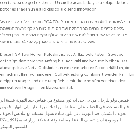
con tu ropa de golf existente. Un cuello acanalado y una solapa de tres
botones añaden un estilo clásico al diseño innovador.
חולצת פולו זו לגברים של PGA TOUR מיוצרת מבד מאוורר Airflux כדי לשמור
עליכם קרירים ונוחים מההתחלה ועד הסוף. חולצת הגולף מרשת הנושמת
מגיעה בצבע אחיד שקל להתאים לביגוד הגולף הקיים שלכם. צווארון מצולע
ושלושה כפתורים מוסיפים סגנון קלאסי לעיצוב החדשני.
Dieses PGA Tour Herren-Poloshirt ist aus Airflux-belüftetem Gewebe
gefertigt, damit Sie von Anfang bis Ende kühl und bequem bleiben. Das
atmungsaktive Netz-Golfshirt ist in einer einfarbigen Farbe erhältlich, die
einfach mit Ihrer vorhandenen Golfbekleidung kombiniert werden kann. Ein
gerippter Kragen und eine Knopfleiste mit drei Knöpfen verleihen dem
innovativen Design einen klassischen Stil.
قميص بولو للرجال من بي جي ايه تور مصنوع من قماش جيد التهوية بتقنية اير
فلو للمساعدة في الحفاظ على انتعاشك وراحتك من البداية إلى النهاية. قميص
الجولف الشبكي جيد التهوية يأتي بلون سادة يسهل تنسيقه مع ملابس الجولف
الموجودة لديك. تضيف الياقة المضلعة وفتحة بثلاثة أزرار تصميمًا كلاسيكيًا
للتصميم المبتكر.