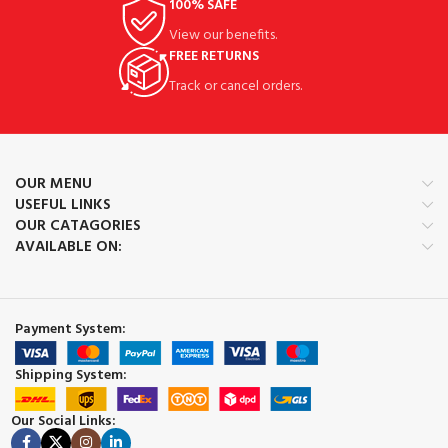
100% SAFE
View our benefits.
FREE RETURNS
Track or cancel orders.
OUR MENU
USEFUL LINKS
OUR CATAGORIES
AVAILABLE ON:
Payment System:
Shipping System:
Our Social Links: