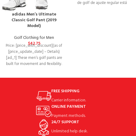
de golf de ajuste regular está
hecho de
adidas Men’s Ultimate
Classic Golf Pant (2019
Model)
Golf Clothing for Men
$
42.75
Price: [price_with_discount](as of
[price_update_date] – Details)
[ad_1] These men’s golf pants are
built for movement and flexibility.
Made of moisture-wicking
FREE SHIPPING
Carrier information.
ONLINE PAYMENT
Payment methods.
24/7 SUPPORT
Unlimited help desk.